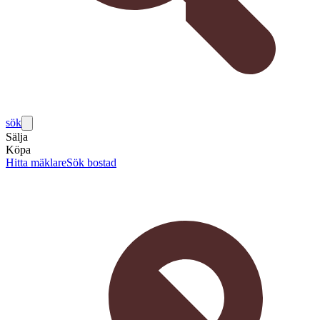
sök
Sälja
Köpa
Hitta mäklare
Sök bostad