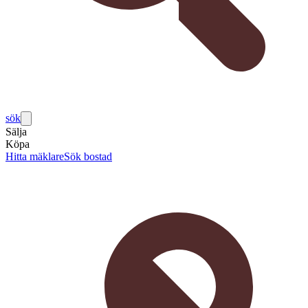
sök
Sälja
Köpa
Hitta mäklare
Sök bostad