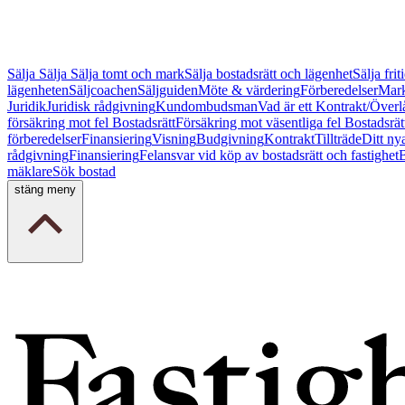
Sälja
Sälja
Sälja tomt och mark
Sälja bostadsrätt och lägenhet
Sälja fri
lägenheten
Säljcoachen
Säljguiden
Möte & värdering
Förberedelser
Mark
Juridik
Juridisk rådgivning
Kundombudsman
Vad är ett Kontrakt/Överl
försäkring mot fel Bostadsrätt
Försäkring mot väsentliga fel Bostadsrät
förberedelser
Finansiering
Visning
Budgivning
Kontrakt
Tillträde
Ditt ny
rådgivning
Finansiering
Felansvar vid köp av bostadsrätt och fastighet
B
mäklare
Sök bostad
stäng meny