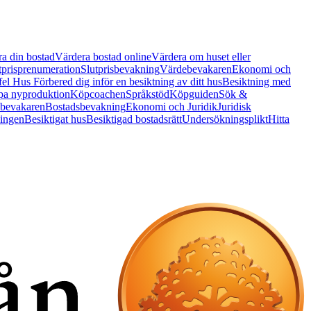
a din bostad
Värdera bostad online
Värdera om huset eller
tprisprenumeration
Slutprisbevakning
Värdebevakaren
Ekonomi och
 fel Hus
Förbered dig inför en besiktning av ditt hus
Besiktning med
a nyproduktion
Köpcoachen
Språkstöd
Köpguiden
Sök &
bevakaren
Bostadsbevakning
Ekonomi och Juridik
Juridisk
ningen
Besiktigat hus
Besiktigad bostadsrätt
Undersökningsplikt
Hitta