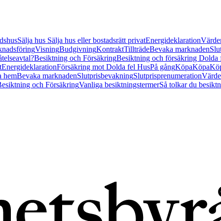
tidshus
Sälja hus
Sälja hus eller bostadsrätt privat
Energideklaration
Värder
nadsföring
Visning
Budgivning
Kontrakt
Tillträde
Bevaka marknaden
Slu
åtelseavtal?
Besiktning och Försäkring
Besiktning och försäkring Dolda
t
Energideklaration
Försäkring mot Dolda fel Hus
På gång
Köpa
Köpa
Köp
a hem
Bevaka marknaden
Slutprisbevakning
Slutprisprenumeration
Värde
esiktning och Försäkring
Vanliga besiktningstermer
Så tolkar du besikt