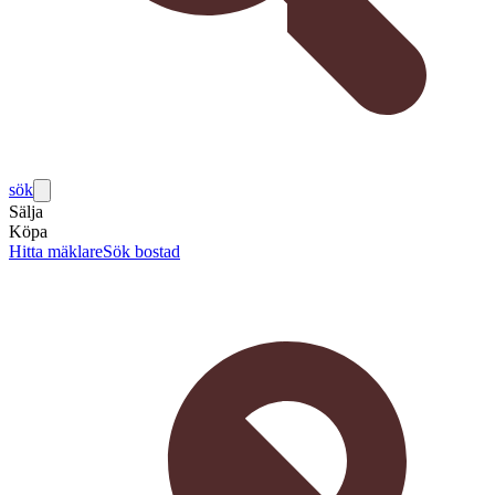
sök
Sälja
Köpa
Hitta mäklare
Sök bostad