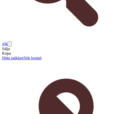
sök
Sälja
Köpa
Hitta mäklare
Sök bostad