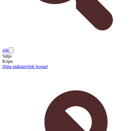
sök
Sälja
Köpa
Hitta mäklare
Sök bostad