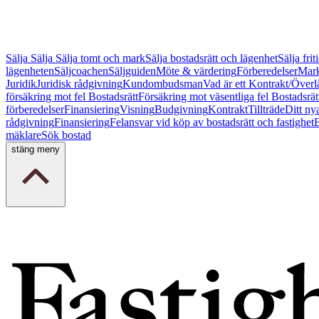
Sälja
Sälja
Sälja tomt och mark
Sälja bostadsrätt och lägenhet
Sälja fri
lägenheten
Säljcoachen
Säljguiden
Möte & värdering
Förberedelser
Mark
Juridik
Juridisk rådgivning
Kundombudsman
Vad är ett Kontrakt/Överl
försäkring mot fel Bostadsrätt
Försäkring mot väsentliga fel Bostadsrät
förberedelser
Finansiering
Visning
Budgivning
Kontrakt
Tillträde
Ditt ny
rådgivning
Finansiering
Felansvar vid köp av bostadsrätt och fastighet
B
mäklare
Sök bostad
stäng meny