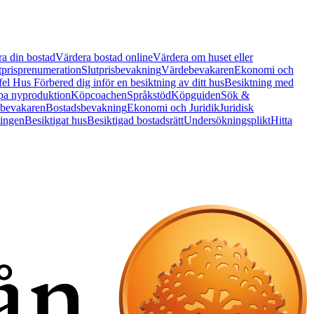
a din bostad
Värdera bostad online
Värdera om huset eller
tprisprenumeration
Slutprisbevakning
Värdebevakaren
Ekonomi och
 fel Hus
Förbered dig inför en besiktning av ditt hus
Besiktning med
a nyproduktion
Köpcoachen
Språkstöd
Köpguiden
Sök &
bevakaren
Bostadsbevakning
Ekonomi och Juridik
Juridisk
ningen
Besiktigat hus
Besiktigad bostadsrätt
Undersökningsplikt
Hitta