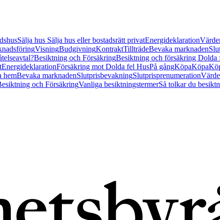
tidshus
Sälja hus
Sälja hus eller bostadsrätt privat
Energideklaration
Värder
nadsföring
Visning
Budgivning
Kontrakt
Tillträde
Bevaka marknaden
Slu
åtelseavtal?
Besiktning och Försäkring
Besiktning och försäkring Dolda
t
Energideklaration
Försäkring mot Dolda fel Hus
På gång
Köpa
Köpa
Köp
a hem
Bevaka marknaden
Slutprisbevakning
Slutprisprenumeration
Värde
esiktning och Försäkring
Vanliga besiktningstermer
Så tolkar du besikt